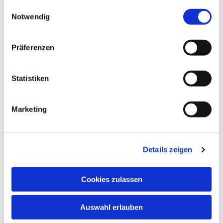
gesammelt haben.
Einwilligungsauswahl
Notwendig
Präferenzen
Ev. Gesamtkirchengemeinde Zehlendorf-Süd
Heimat 27 - 14165 Berlin
Statistiken
030 815 18 39
kontakt@evkirchezehlendorfsued.de
Marketing
Bürozeiten an den Standorten der Ortskirchen
Details zeigen
Schönow-Buschgraben
Cookies zulassen
Mo. 10 - 12 Uhr
Do. 16.30 - 18.30 Uhr
Auswahl erlauben
Andréezeile 21-23