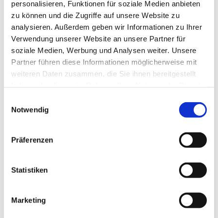
personalisieren, Funktionen für soziale Medien anbieten
Marianne Richter
zu können und die Zugriffe auf unsere Website zu
analysieren. Außerdem geben wir Informationen zu Ihrer
Verwendung unserer Website an unsere Partner für
soziale Medien, Werbung und Analysen weiter. Unsere
Partner führen diese Informationen möglicherweise mit
weiteren Daten zusammen, die Sie ihnen bereitgestellt
haben oder die sie im Rahmen Ihrer Nutzung der Dienste
gesammelt haben.
Einwilligungsauswahl
Notwendig
Präferenzen
Statistiken
© privat
Marketing