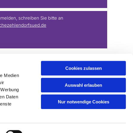
elden, schreiben Sie bitte an
chezehlendorfsued.de
Cookies zulassen
le Medien
ir
Auswahl erlauben
, Werbung
ren Daten
Nur notwendige Cookies
ienste