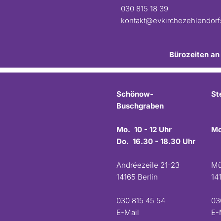
030 815 18 39
kontakt@evkirchezehlendor
Bürozeiten an
Schönow-
St
Buschgraben
Mo. 10 - 12 Uhr
Mo
Do. 16.30 - 18.30 Uhr
Andréezeile 21-23
Mü
14165 Berlin
14
030 815 45 54
03
E-Mail
E-