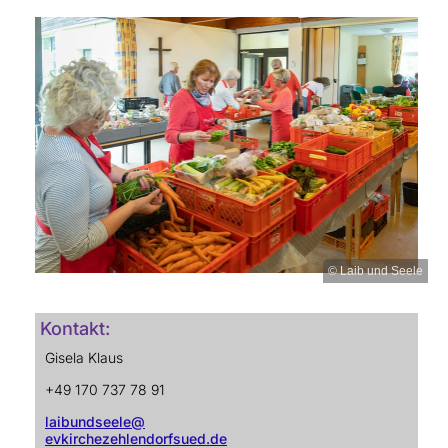
© Laib und Seele
Kontakt:
Gisela Klaus
+49 170 737 78 91
laibundseele@
evkirchezehlendorfsued.de