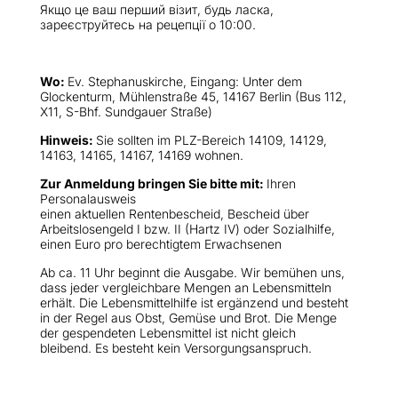
Якщо це ваш перший візит, будь ласка,
зареєструйтесь на рецепції о 10:00.
Wo:
Ev. Stephanuskirche, Eingang: Unter dem
Glockenturm, Mühlenstraße 45, 14167 Berlin (Bus 112,
X11, S-Bhf. Sundgauer Straße)
Hinweis:
Sie sollten im PLZ-Bereich 14109, 14129,
14163, 14165, 14167, 14169 wohnen.
Zur Anmeldung bringen Sie bitte mit:
Ihren
Personalausweis
einen aktuellen Rentenbescheid, Bescheid über
Arbeitslosengeld I bzw. II (Hartz IV) oder Sozialhilfe,
einen Euro pro berechtigtem Erwachsenen
Ab ca. 11 Uhr beginnt die Ausgabe. Wir bemühen uns,
dass jeder vergleichbare Mengen an Lebensmitteln
erhält. Die Lebensmittelhilfe ist ergänzend und besteht
in der Regel aus Obst, Gemüse und Brot. Die Menge
der gespendeten Lebensmittel ist nicht gleich
bleibend. Es besteht kein Versorgungsanspruch.