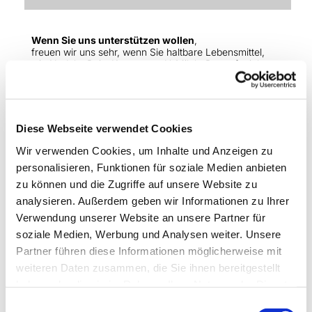
Wenn Sie uns unterstützen wollen
,
freuen wir uns sehr, wenn Sie haltbare Lebensmittel,
wie Nudeln, Reis, Konserven, H-Milch, Brotaufstriche,
Tee oder Kaffee bei uns abgeben: Gerne im
Gemeindebüro zu den Öffnungszeiten, dienstags
vormittags während der Lebensmittel-Ausgabe oder
anlässlich eines Gottesdienstbesuchs in der dafür
vorgesehenen Schublade der Sitzbank im Vorraum.
Diese Webseite verwendet Cookies
Wir verwenden Cookies, um Inhalte und Anzeigen zu
Laib und Seele
personalisieren, Funktionen für soziale Medien anbieten
zu können und die Zugriffe auf unsere Website zu
analysieren. Außerdem geben wir Informationen zu Ihrer
Verwendung unserer Website an unsere Partner für
soziale Medien, Werbung und Analysen weiter. Unsere
Partner führen diese Informationen möglicherweise mit
Kalender
weiteren Daten zusammen, die Sie ihnen bereitgestellt
haben oder die sie im Rahmen Ihrer Nutzung der Dienste
gesammelt haben.
Einwilligungsauswahl