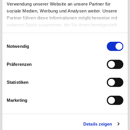
kontakt@evkirchezehlendorfsued.de
Verwendung unserer Website an unsere Partner für
soziale Medien, Werbung und Analysen weiter. Unsere
Partner führen diese Informationen möglicherweise mit
Bürozeiten an den Standorten der Ortskirchen
weiteren Daten zusammen, die Sie ihnen bereitgestellt
haben oder die sie im Rahmen Ihrer Nutzung der Dienste
Schönow-Buschgraben
gesammelt haben.
Einwilligungsauswahl
Notwendig
Mo. 10 - 12 Uhr
Do. 16.30 - 18.30 Uhr
Präferenzen
Andréezeile 21-23
14165 Berlin
Statistiken
030 815 45 54
E-Mail
Marketing
Stephanus
Details zeigen