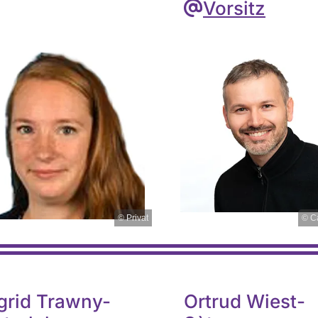
Vorsitz
@
© Privat
© Ca
grid Trawny-
Ortrud Wiest-