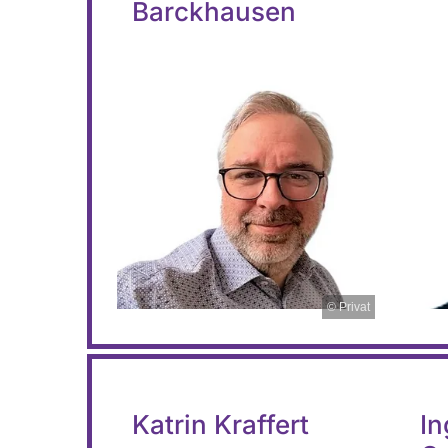
Barckhausen
© Privat
Katrin Kraffert
In