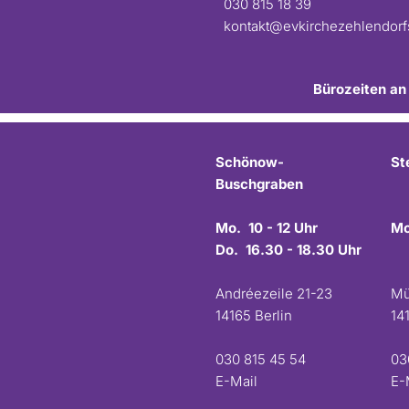
030 815 18 39
kontakt@evkirchezehlendor
Bürozeiten an
Schönow-
St
Buschgraben
Mo. 10 - 12 Uhr
Mo
Do. 16.30 - 18.30 Uhr
Andréezeile 21-23
Mü
14165 Berlin
14
030 815 45 54
03
E-Mail
E-