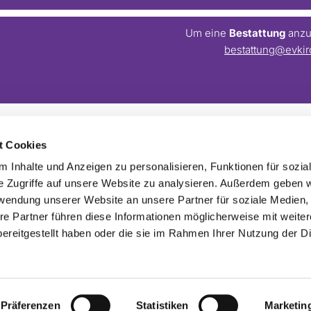
Um eine
Bestattung
anzum
bestattung@evkir
t Cookies
Barrierefreiheitserklärung
Webmaster:
webseite@evkirchezehlendorfsued.de
 Inhalte und Anzeigen zu personalisieren, Funktionen für sozia
e Zugriffe auf unsere Website zu analysieren. Außerdem geben w
rwendung unserer Website an unsere Partner für soziale Medien
re Partner führen diese Informationen möglicherweise mit weite
ereitgestellt haben oder die sie im Rahmen Ihrer Nutzung der D
Impressum
Datenschutzerklärung
ChurchDesk-Login
Präferenzen
Statistiken
Marketin