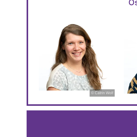
Os
© Catrin Wolf