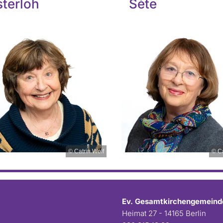
terloh
Sète
© Catrin Wolf
© Ca
Ev. Gesamtkirchengemeind
Heimat 27 - 14165 Berlin