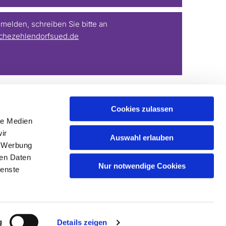
elden, schreiben Sie bitte an
chezehlendorfsued.de
Cookies zulassen
le Medien
ir
Auswahl erlauben
, Werbung
ren Daten
Nur notwendige Cookies
ienste
g
Details zeigen