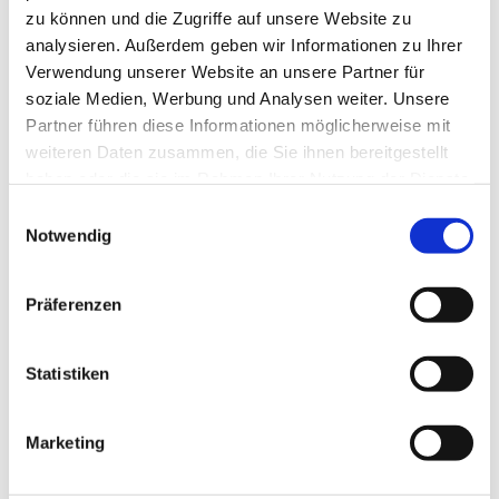
zu können und die Zugriffe auf unsere Website zu
Ev. Gesamtkirchengemeinde Zehlendorf-Süd
analysieren. Außerdem geben wir Informationen zu Ihrer
Heimat 27 - 14165 Berlin
Verwendung unserer Website an unsere Partner für
030 815 18 39
soziale Medien, Werbung und Analysen weiter. Unsere
kontakt@evkirchezehlendorfsued.de
Partner führen diese Informationen möglicherweise mit
weiteren Daten zusammen, die Sie ihnen bereitgestellt
haben oder die sie im Rahmen Ihrer Nutzung der Dienste
Bürozeiten an den Standorten der Ortskirchen
gesammelt haben.
Einwilligungsauswahl
Notwendig
Schönow-Buschgraben
Präferenzen
Mo. 10 - 12 Uhr
Do. 16.30 - 18.30 Uhr
Statistiken
Andréezeile 21-23
14165 Berlin
Marketing
030 815 45 54
E-Mail