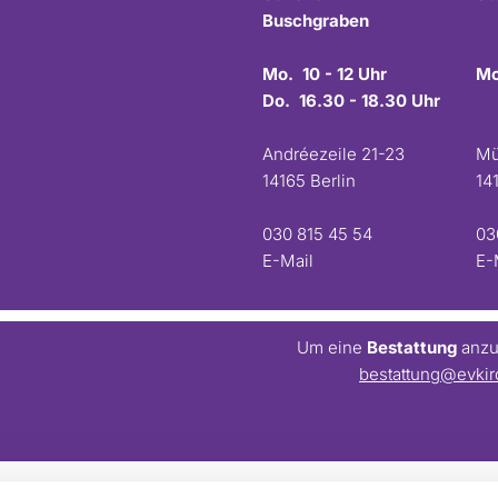
Buschgraben
Mo. 10 - 12 Uhr
Mo
Do. 16.30 - 18.30 Uhr
Andréezeile 21-23
Mü
14165 Berlin
14
030 815 45 54
03
E-Mail
E-
Um eine
Bestattung
anzum
bestattung@evkir