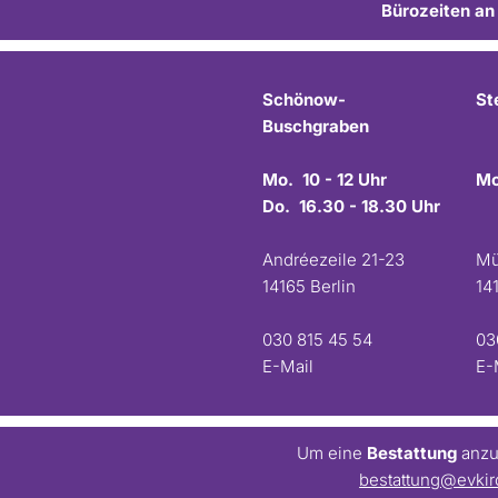
Bürozeiten an
Schönow-
St
Buschgraben
Mo. 10 - 12 Uhr
Mo
Do. 16.30 - 18.30 Uhr
Andréezeile 21-23
Mü
14165 Berlin
14
030 815 45 54
03
E-Mail
E-
Um eine
Bestattung
anzum
bestattung@evkir