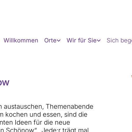
Willkommen
Orte
Wir für Sie
Sich be
ow
en austauschen, Themenabende
am kochen und essen, sind die
nten Ideen für die neue
 Schönow“. Jede:r trägt mal