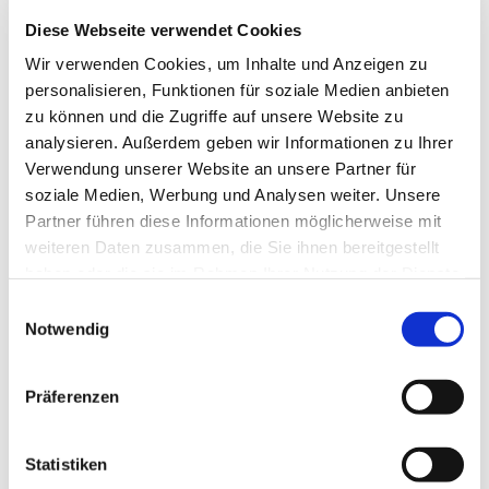
Diese Webseite verwendet Cookies
Kontoverbindu
Wir verwenden Cookies, um Inhalte und Anzeigen zu
ng
personalisieren, Funktionen für soziale Medien anbieten
zu können und die Zugriffe auf unsere Website zu
Mehr erfahren
analysieren. Außerdem geben wir Informationen zu Ihrer
Verwendung unserer Website an unsere Partner für
soziale Medien, Werbung und Analysen weiter. Unsere
Partner führen diese Informationen möglicherweise mit
Ev. Gesamtkirchengemeinde Zehlendorf-Süd
weiteren Daten zusammen, die Sie ihnen bereitgestellt
Heimat 27 - 14165 Berlin
haben oder die sie im Rahmen Ihrer Nutzung der Dienste
030 815 18 39
gesammelt haben.
Einwilligungsauswahl
kontakt@evkirchezehlendorfsued.de
Notwendig
Bürozeiten an den Standorten der Ortskirchen
Präferenzen
Schönow-Buschgraben
Statistiken