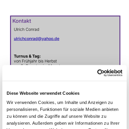
Kontakt
Ulrich Conrad
ulrichconrad@yahoo.de
Turnus & Tag:
von Frühjahr bis Herbst
am 2. Samstag im Monat
Treffpunkt und Uhrzeit bitte telefonisch erfragen.
Diese Webseite verwendet Cookies
Wir verwenden Cookies, um Inhalte und Anzeigen zu
Ev. Gesamtkirchengemeinde Zehlendorf-Süd
personalisieren, Funktionen für soziale Medien anbieten
Heimat 27 - 14165 Berlin
zu können und die Zugriffe auf unsere Website zu
030 815 18 39
analysieren. Außerdem geben wir Informationen zu Ihrer
kontakt@evkirchezehlendorfsued.de