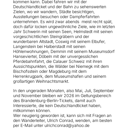
kommen kann. Dabei fahren wir mit der
Deutschlandticket und der Bahn zu sehenswerten
Zielen, wo wir wandern, Städte besichtigen,
Ausstellungen besuchen oder Dampferfahrten
unternehmen. Es wird zwar abends meist recht spät,
doch dafür locken ungewöhnliche Ziele, wie im letzten
Jahr Schwerin mit seinen Seen, Helmstedt mit seinen
vorgeschichtlichen Steingräbern und der
wunderbaren Altstadt, Coswig mit seinem Elbufer,
Langenstein bei Halberstadt mit seinen
Höhlenwohnungen, Demmin mit seinem Museumsdorf
Hanseviertel, Döbeln mit der unvergesslichen
Pferdebahnfahrt, die Calauer Schweiz mit ihren
Aussichtspunkten, die Wälder bei Niemegk mit dem
Bischofsstein oder Magdeburg mit dem
Herrenkrugpark, dem Museumshafen und seinem
großartigen Weihnachtsmarkt.
In den ungeraden Monaten, also Mai, Juli, September
und November bleiben wir 2026 im Geltungsbereich
des Brandenburg-Berlin-Tickets, damit auch
Interessierte, die kein Deutschlandticket haben,
mitkommen können.
Wer neugierig geworden ist, kann sich mit Fragen an
den Wanderleiter, Ulrich Conrad, wenden, am besten
per E-Mail unter ulrichconrad@yahoo.de