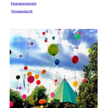
Feierabendmahl
Taizéandacht