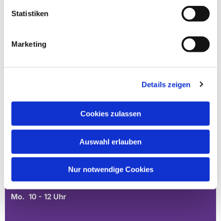
Bürozeiten an den Standorten der Ortskirchen
Statistiken
Schönow-Buschgraben
Marketing
Mo. 10 - 12 Uhr
Do. 16.30 - 18.30 Uhr
Details zeigen
Andréezeile 21-23
14165 Berlin
Cookies zulassen
030 815 45 54
E-Mail
Auswahl erlauben
Stephanus
Nur notwendige Cookies
Mo. 10 - 12 Uhr