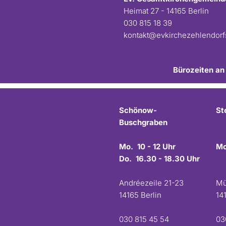
Heimat 27 - 14165 Berlin
030 815 18 39
kontakt@evkirchezehlendor
Bürozeiten an
Schönow-
St
Buschgraben
Mo. 10 - 12 Uhr
Mo
Do. 16.30 - 18.30 Uhr
Andréezeile 21-23
Mü
14165 Berlin
14
030 815 45 54
03