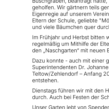
Buschgraben, beantragt hatte, 
geholfen. Wir gärtnern teils ge
Eigenregie auf unserem Vereins
Eltern der Schule, geliebte "
und viele Bäumchen quer dur
Im Frühjahr und Herbst bitten
regelmäßig um Mithilfe der El
den „Naschgarten“ mit neuen 
Dazu konnte - auch mit einer 
Superintendenten Dr. Johanne
Teltow/Zehlendorf – Anfang 2
entstehen.
Dienstags führen wir mit den H
durch. Auch bei Festen der Sch
Unser Garten lebt von Spend