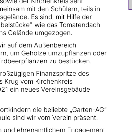
sowie der Kirchenkreis sehr
meinsam mit den Schülern, teils in
gelände. Es sind, mit Hilfe der
Möbelstücke" wie das Tomatendach
chs Gelände umgezogen.
 wir auf dem Außenbereich
tern, um Gehölze umzupflanzen oder
Erdbeerpflanzen zu bestücken.
großzügigen Finanzspritze des
s Krug vom Kirchenkreis
021 ein neues Vereinsgebäude
ortkindern die beliebte „Garten-AG“
ule sind wir vom Verein präsent.
en und ehrenamtlichem Engagement.