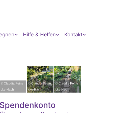
gegnen
Hilfe & Helfen
Kontakt
© Claudia Peine
© Claudia Peine
© Claudia Peine
cke-Hach
cke-Hach
cke-Hach
Spendenkonto