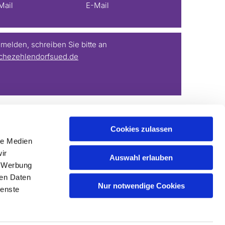
Mail
E-Mail
elden, schreiben Sie bitte an
chezehlendorfsued.de
Cookies zulassen
le Medien
ir
Auswahl erlauben
, Werbung
ren Daten
Nur notwendige Cookies
ienste