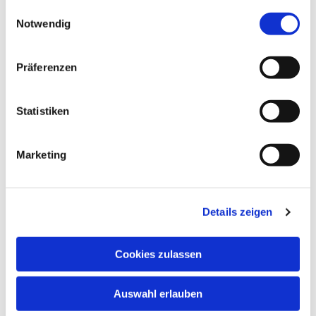
gesammelt haben.
Einwilligungsauswahl
Notwendig
Präferenzen
Ev. Gesamtkirchengemeinde Zehlendorf-Süd
Heimat 27 - 14165 Berlin
Statistiken
030 815 18 39
kontakt@evkirchezehlendorfsued.de
Marketing
Bürozeiten an den Standorten der Ortskirchen
Details zeigen
Schönow-Buschgraben
Cookies zulassen
Mo. 10 - 12 Uhr
Do. 16.30 - 18.30 Uhr
Auswahl erlauben
Andréezeile 21-23