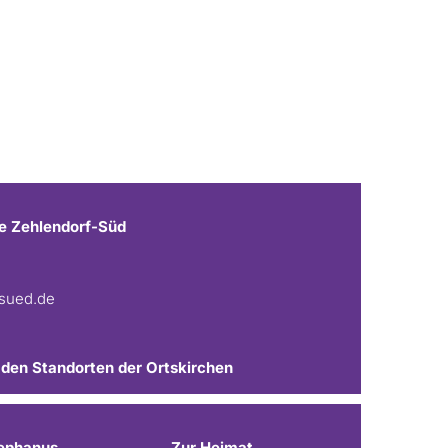
e Zehlendorf-Süd
fsued.de
 den Standorten der Ortskirchen
ephanus
Zur Heimat