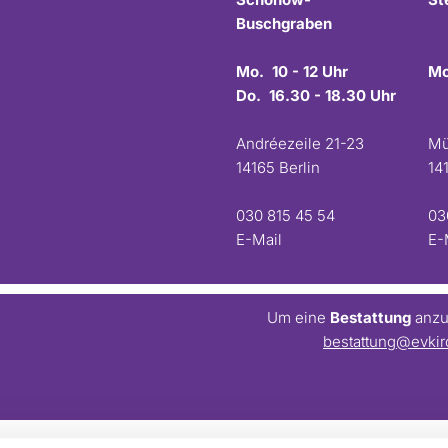
Buschgraben
Mo. 10 - 12 Uhr
Mo
Do. 16.30 - 18.30 Uhr
Andréezeile 21-23
Mü
14165 Berlin
14
030 815 45 54
03
E-Mail
E-
Um eine
Bestattung
anzum
bestattung@evkir