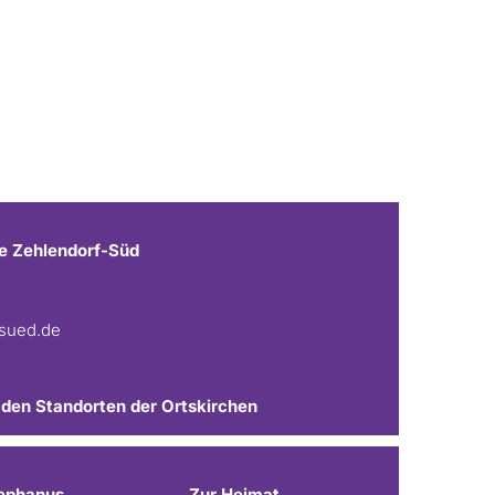
e Zehlendorf-Süd
fsued.de
 den Standorten der Ortskirchen
ephanus
Zur Heimat