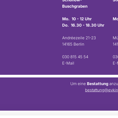
Buschgraben
Mo. 10 - 12 Uhr
Mo
Do. 16.30 - 18.30 Uhr
Andréezeile 21-23
Mü
14165 Berlin
14
030 815 45 54
03
E-Mail
E-
Um eine
Bestattung
anzum
bestattung@evkir