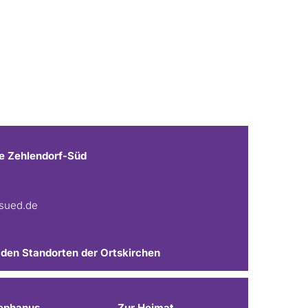
e Zehlendorf-Süd
fsued.de
 den Standorten der Ortskirchen
ephanus
Zur Heimat