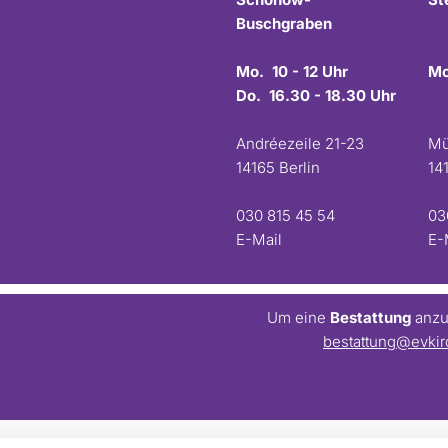
Buschgraben
Mo. 10 - 12 Uhr
Mo
Do. 16.30 - 18.30 Uhr
Andréezeile 21-23
Mü
14165 Berlin
14
030 815 45 54
03
E-Mail
E-
Um eine
Bestattung
anzum
bestattung@evkir