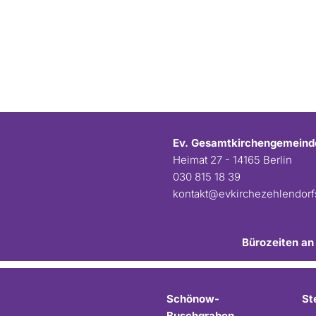
Ev. Gesamtkirchengemeind
Heimat 27 - 14165 Berlin
030 815 18 39
kontakt@evkirchezehlendor
Bürozeiten an
Schönow-
St
Buschgraben