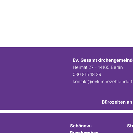
Ev. Gesamtkirchengemeind
Heimat 27 - 14165 Berlin
030 815 18 39
kontakt@evkirchezehlendor
Bürozeiten an
Schönow-
St
Buschgraben