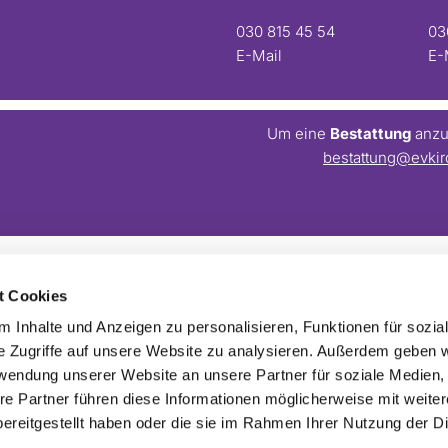
030 815 45 54
03
E-Mail
E-
Um eine
Bestattung
anzum
bestattung@evkir
t Cookies
Barrierefreiheitserklärung
Webmaster:
webseite@evkirchezehlendorfsued.de
 Inhalte und Anzeigen zu personalisieren, Funktionen für sozia
e Zugriffe auf unsere Website zu analysieren. Außerdem geben w
rwendung unserer Website an unsere Partner für soziale Medien
re Partner führen diese Informationen möglicherweise mit weite
ereitgestellt haben oder die sie im Rahmen Ihrer Nutzung der D
Impressum
Datenschutzerklärung
ChurchDesk-Login