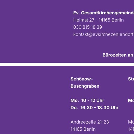
Ev. Gesamtkirchengemeind
Heimat 27 - 14165 Berlin
030 815 18 39
kontakt@evkirchezehlendor
Bürozeiten an
Schönow-
St
Buschgraben
Mo. 10 - 12 Uhr
Mo
Do. 16.30 - 18.30 Uhr
Andréezeile 21-23
Mü
14165 Berlin
14