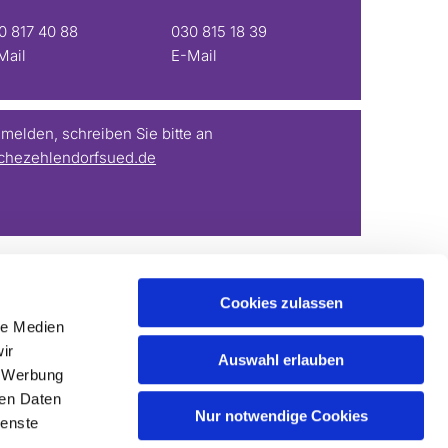
0 817 40 88
030 815 18 39
Mail
E-Mail
elden, schreiben Sie bitte an
chezehlendorfsued.de
Cookies zulassen
le Medien
ir
Auswahl erlauben
, Werbung
ren Daten
Nur notwendige Cookies
ienste