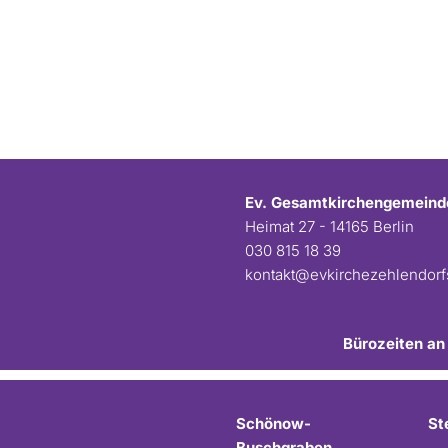
Ev. Gesamtkirchengemeind
Heimat 27 - 14165 Berlin
030 815 18 39
kontakt@evkirchezehlendor
Bürozeiten an
Schönow-
St
Buschgraben