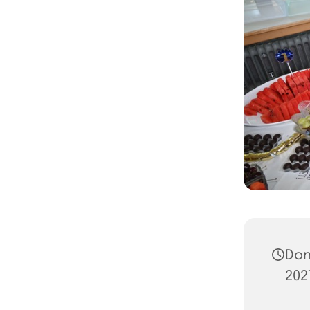
Don
202