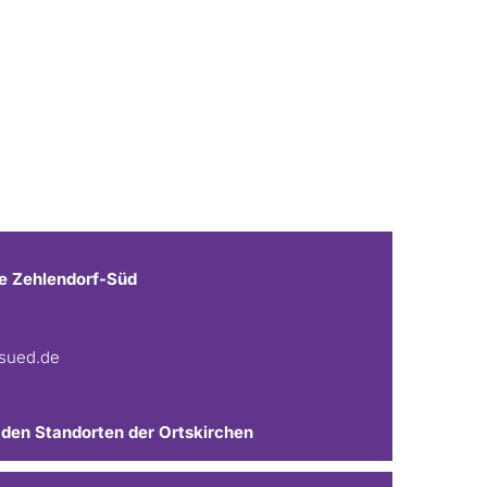
e Zehlendorf-Süd
fsued.de
 den Standorten der Ortskirchen