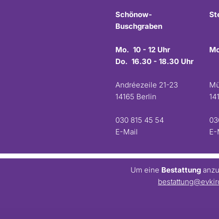
Schönow-
St
Buschgraben
Mo. 10 - 12 Uhr
Mo
Do. 16.30 - 18.30 Uhr
Andréezeile 21-23
Mü
14165 Berlin
14
030 815 45 54
03
E-Mail
E-
Um eine
Bestattung
anzum
bestattung@evkir