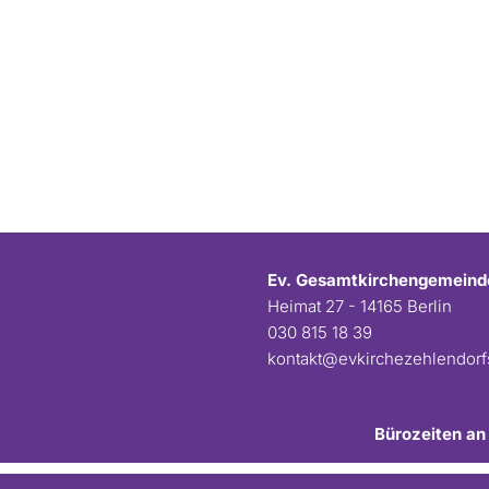
Ev. Gesamtkirchengemeind
Heimat 27 - 14165 Berlin
030 815 18 39
kontakt@evkirchezehlendor
Bürozeiten an