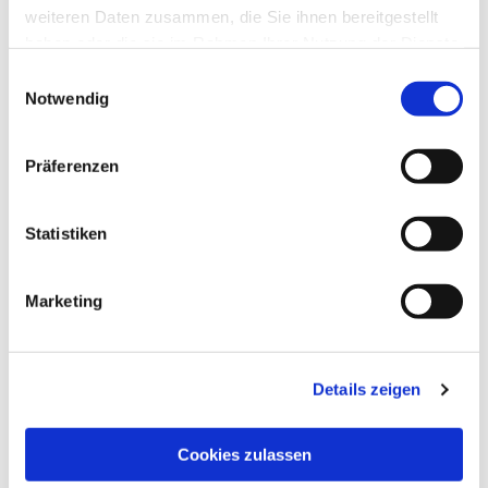
weiteren Daten zusammen, die Sie ihnen bereitgestellt
haben oder die sie im Rahmen Ihrer Nutzung der Dienste
gesammelt haben.
Einwilligungsauswahl
Notwendig
Präferenzen
Statistiken
Ev. Gesamtkirchengemeinde Zehlendorf-Süd
Heimat 27 - 14165 Berlin
Marketing
030 815 18 39
kontakt@evkirchezehlendorfsued.de
Details zeigen
Bürozeiten an den Standorten der Ortskirchen
Cookies zulassen
Schönow-Buschgraben