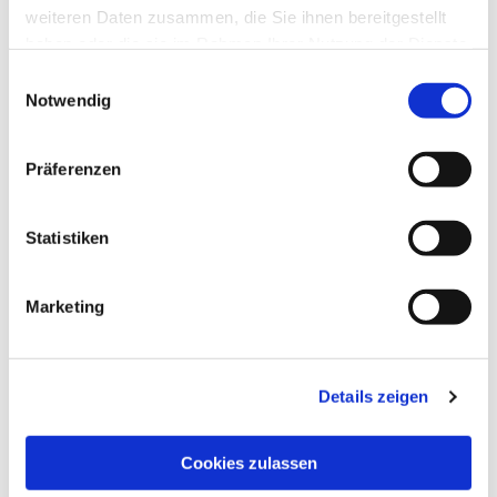
weiteren Daten zusammen, die Sie ihnen bereitgestellt
haben oder die sie im Rahmen Ihrer Nutzung der Dienste
gesammelt haben.
Einwilligungsauswahl
Notwendig
Präferenzen
Statistiken
Ev. Gesamtkirchengemeinde Zehlendorf-Süd
Heimat 27 - 14165 Berlin
Marketing
030 815 18 39
kontakt@evkirchezehlendorfsued.de
Details zeigen
Bürozeiten an den Standorten der Ortskirchen
Cookies zulassen
Schönow-Buschgraben