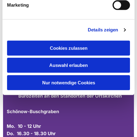
Marketing
Details zeigen
Cookies zulassen
Ev. Gesamtkirchengemeinde Zehlendorf-Süd
Heimat 27 - 14165 Berlin
Auswahl erlauben
030 815 18 39
kontakt@evkirchezehlendorfsued.de
Nur notwendige Cookies
Bürozeiten an den Standorten der Ortskirchen
Schönow-Buschgraben
Mo. 10 - 12 Uhr
Do. 16.30 - 18.30 Uhr