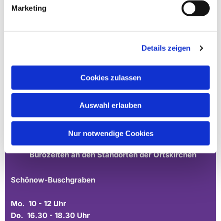
Marketing
Details zeigen
Cookies zulassen
Ev. Gesamtkirchengemeinde Zehlendorf-Süd
Heimat 27 - 14165 Berlin
Auswahl erlauben
030 815 18 39
kontakt@evkirchezehlendorfsued.de
Nur notwendige Cookies
Bürozeiten an den Standorten der Ortskirchen
Schönow-Buschgraben
Mo. 10 - 12 Uhr
Do. 16.30 - 18.30 Uhr