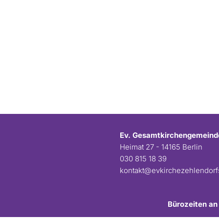
Ev. Gesamtkirchengemeind
Heimat 27 - 14165 Berlin
030 815 18 39
kontakt@evkirchezehlendor
Bürozeiten an