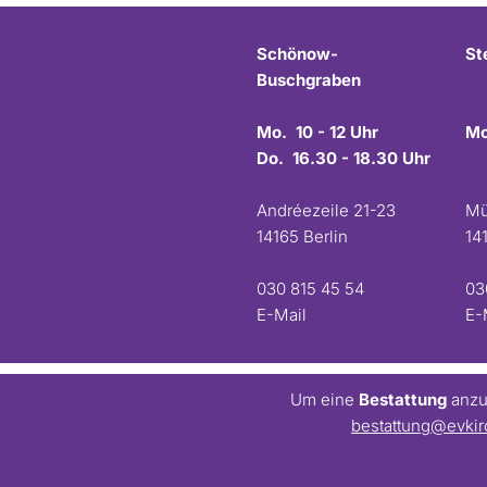
Schönow-
St
Buschgraben
Mo. 10 - 12 Uhr
Mo
Do. 16.30 - 18.30 Uhr
Andréezeile 21-23
Mü
14165 Berlin
14
030 815 45 54
03
E-Mail
E-
Um eine
Bestattung
anzum
bestattung@evkir