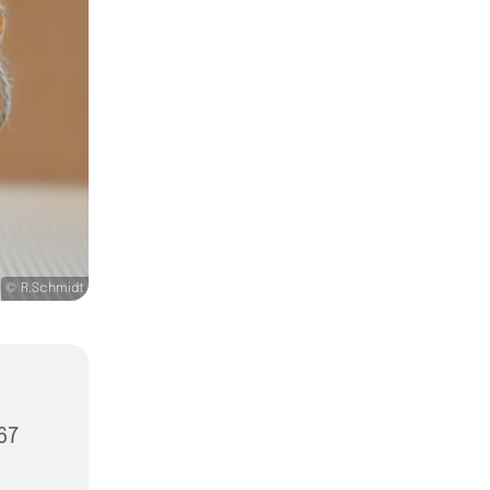
© R.Schmidt
67