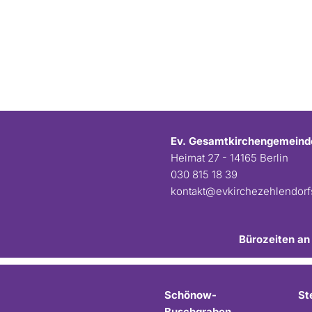
Ev. Gesamtkirchengemeind
Heimat 27 - 14165 Berlin
030 815 18 39
kontakt@evkirchezehlendor
Bürozeiten an
Schönow-
St
Buschgraben