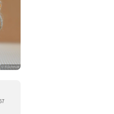
© R.Schmidt
67