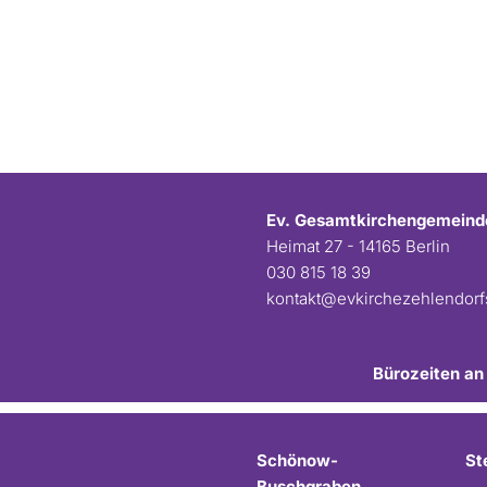
Ev. Gesamtkirchengemeind
Heimat 27 - 14165 Berlin
030 815 18 39
kontakt@evkirchezehlendor
Bürozeiten an
Schönow-
St
Buschgraben