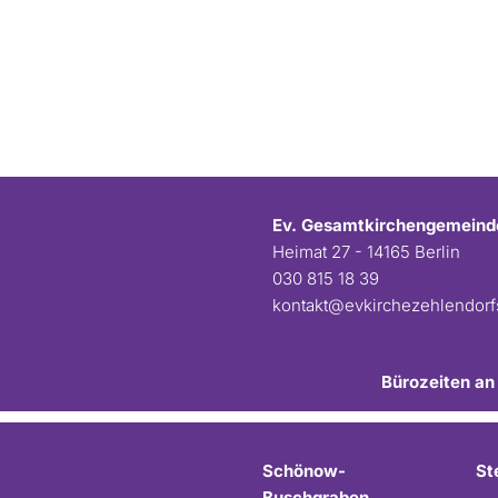
Ev. Gesamtkirchengemeind
Heimat 27 - 14165 Berlin
030 815 18 39
kontakt@evkirchezehlendor
Bürozeiten an
Schönow-
St
Buschgraben