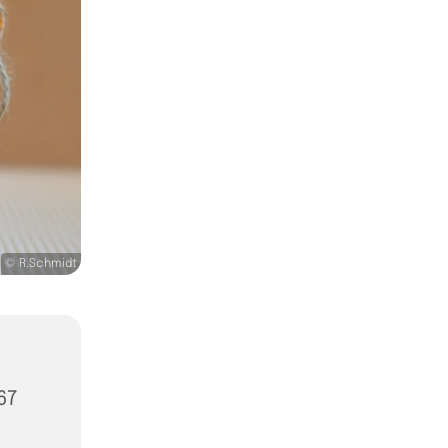
© R.Schmidt
67