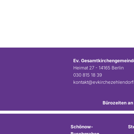
Ev. Gesamtkirchengemeind
Heimat 27 - 14165 Berlin
030 815 18 39
kontakt@evkirchezehlendor
Bürozeiten an
Schönow-
St
Buschgraben