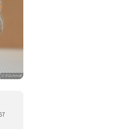
© R.Schmidt
67