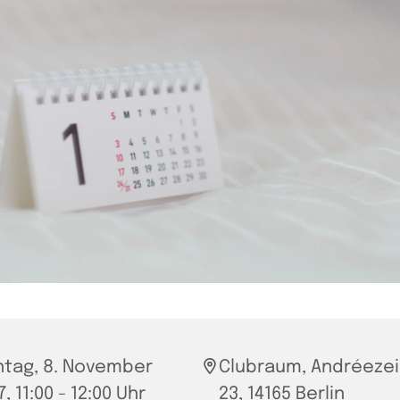
tag, 8. November
Clubraum, Andréezei
, 11:00 - 12:00 Uhr
23, 14165 Berlin