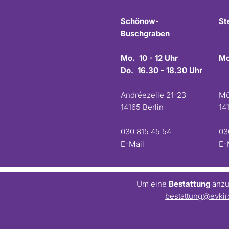
Schönow-
St
Buschgraben
Mo. 10 - 12 Uhr
Mo
Do. 16.30 - 18.30 Uhr
Andréezeile 21-23
Mü
14165 Berlin
14
030 815 45 54
03
E-Mail
E-
Um eine
Bestattung
anzum
bestattung@evkir