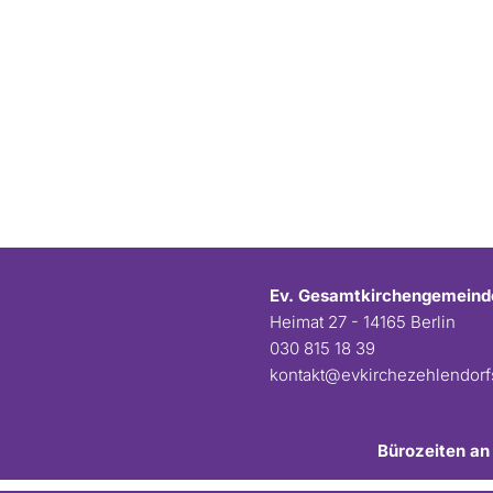
Ev. Gesamtkirchengemeind
Heimat 27 - 14165 Berlin
030 815 18 39
kontakt@evkirchezehlendor
Bürozeiten an