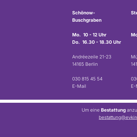
Schönow-
St
Buschgraben
Mo. 10 - 12 Uhr
Mo
Do. 16.30 - 18.30 Uhr
Andréezeile 21-23
Mü
14165 Berlin
14
030 815 45 54
03
E-Mail
E-
Um eine
Bestattung
anzum
bestattung@evkir