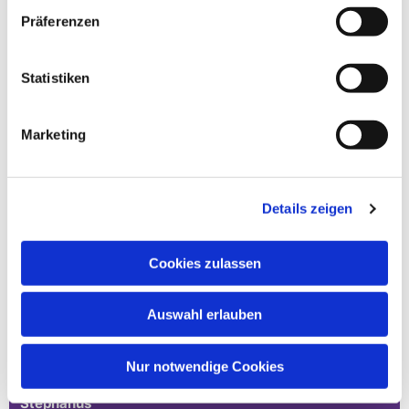
Heimat 27 - 14165 Berlin
Präferenzen
030 815 18 39
kontakt@evkirchezehlendorfsued.de
Statistiken
Bürozeiten an den Standorten der Ortskirchen
Marketing
Schönow-Buschgraben
Mo. 10 - 12 Uhr
Details zeigen
Do. 16.30 - 18.30 Uhr
Cookies zulassen
Andréezeile 21-23
14165 Berlin
Auswahl erlauben
030 815 45 54
E-Mail
Nur notwendige Cookies
Stephanus