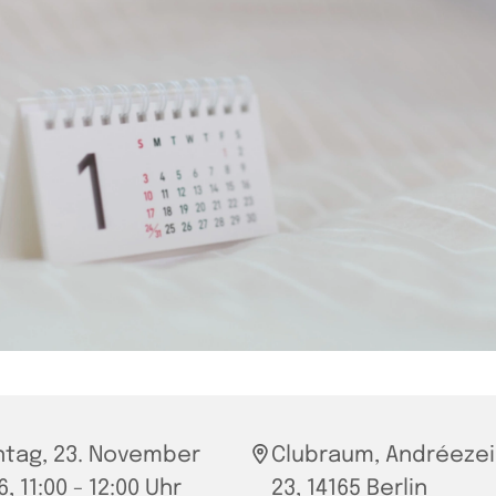
tag, 23. November
Clubraum, Andréezei
, 11:00 - 12:00 Uhr
23, 14165 Berlin