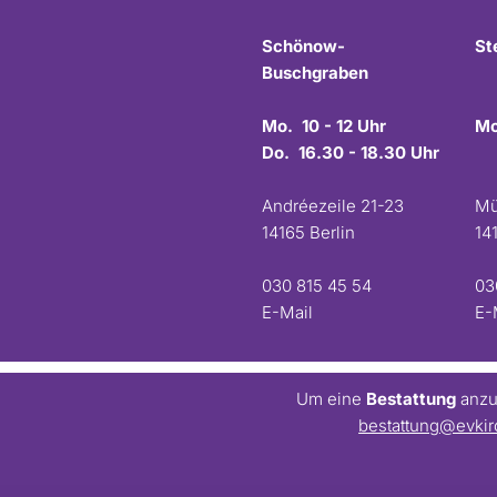
Schönow-
St
Buschgraben
Mo. 10 - 12 Uhr
Mo
Do. 16.30 - 18.30 Uhr
Andréezeile 21-23
Mü
14165 Berlin
14
030 815 45 54
03
E-Mail
E-
Um eine
Bestattung
anzum
bestattung@evkir