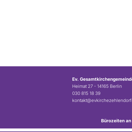
Ev. Gesamtkirchengemeind
Heimat 27 - 14165 Berlin
030 815 18 39
kontakt@evkirchezehlendor
Bürozeiten an