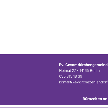
Ev. Gesamtkirchengemeind
Heimat 27 - 14165 Berlin
030 815 18 39
kontakt@evkirchezehlendor
Bürozeiten an