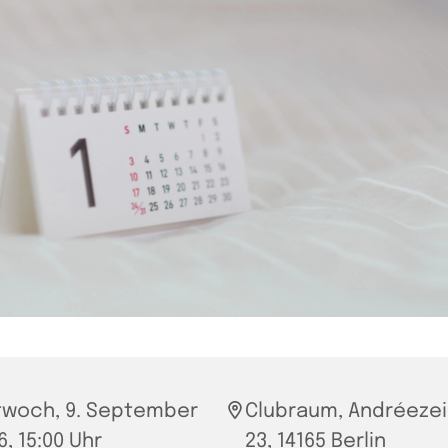
twoch, 9. September
Clubraum, Andréezei
6, 15:00 Uhr
23, 14165 Berlin