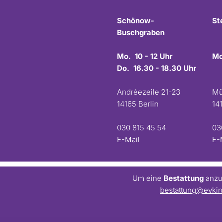
Schönow-
St
Buschgraben
Mo. 10 - 12 Uhr
Mo
Do. 16.30 - 18.30 Uhr
Andréezeile 21-23
Mü
14165 Berlin
14
030 815 45 54
03
E-Mail
E-
Um eine
Bestattung
anzum
bestattung@evkir