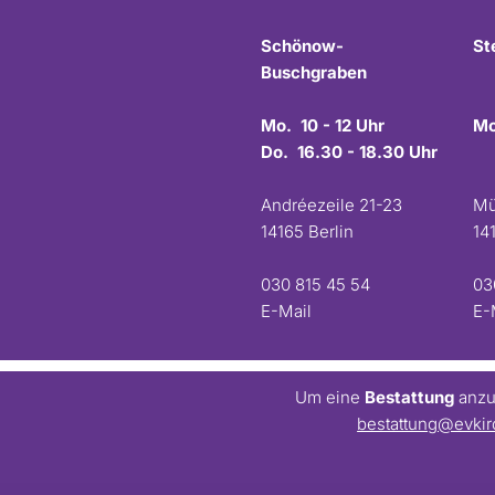
Schönow-
St
Buschgraben
Mo. 10 - 12 Uhr
Mo
Do. 16.30 - 18.30 Uhr
Andréezeile 21-23
Mü
14165 Berlin
14
030 815 45 54
03
E-Mail
E-
Um eine
Bestattung
anzum
bestattung@evkir