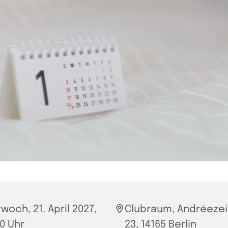
twoch, 21. April 2027,
Clubraum, Andréezei
00 Uhr
23, 14165 Berlin