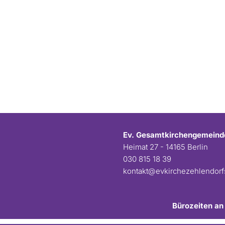
Ev. Gesamtkirchengemeind
Heimat 27 - 14165 Berlin
030 815 18 39
kontakt@evkirchezehlendor
Bürozeiten an