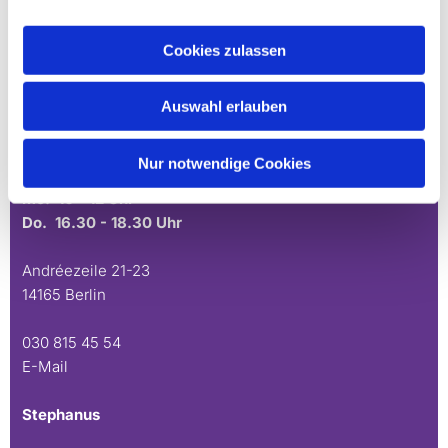
030 815 18 39
kontakt@evkirchezehlendorfsued.de
Cookies zulassen
Bürozeiten an den Standorten der Ortskirchen
Auswahl erlauben
Schönow-Buschgraben
Nur notwendige Cookies
Mo. 10 - 12 Uhr
Do. 16.30 - 18.30 Uhr
Andréezeile 21-23
14165 Berlin
030 815 45 54
E-Mail
Stephanus