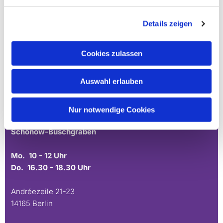
Details zeigen
Ev. Gesamtkirchengemeinde Zehlendorf-Süd
Heimat 27 - 14165 Berlin
Cookies zulassen
030 815 18 39
kontakt@evkirchezehlendorfsued.de
Auswahl erlauben
Bürozeiten an den Standorten der Ortskirchen
Nur notwendige Cookies
Schönow-Buschgraben
Mo. 10 - 12 Uhr
Do. 16.30 - 18.30 Uhr
Andréezeile 21-23
14165 Berlin