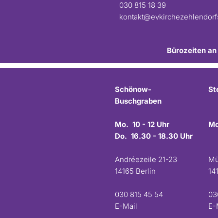
030 815 18 39
kontakt@evkirchezehlendor
Bürozeiten an
Schönow-
St
Buschgraben
Mo. 10 - 12 Uhr
Mo
Do. 16.30 - 18.30 Uhr
Andréezeile 21-23
Mü
14165 Berlin
14
030 815 45 54
03
E-Mail
E-