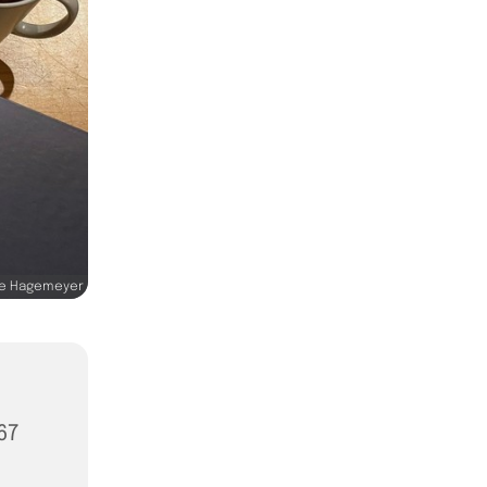
ke Hagemeyer
67