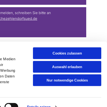
elden, schreiben Sie bitte an
chezehlendorfsued.de
Cookies zulassen
le Medien
ir
Auswahl erlauben
, Werbung
ren Daten
Nur notwendige Cookies
ienste
g
Details zeigen