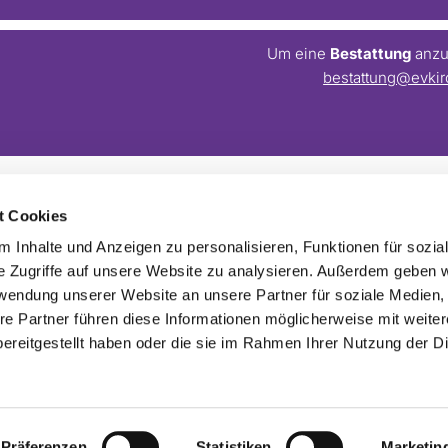
Um eine
Bestattung
anzum
bestattung@evkir
t Cookies
Barrierefreiheitserklärung
Webmaster:
webseite@evkirchezehlendorfsued.de
 Inhalte und Anzeigen zu personalisieren, Funktionen für sozia
e Zugriffe auf unsere Website zu analysieren. Außerdem geben w
rwendung unserer Website an unsere Partner für soziale Medien
re Partner führen diese Informationen möglicherweise mit weite
ereitgestellt haben oder die sie im Rahmen Ihrer Nutzung der D
Impressum
Datenschutzerklärung
ChurchDesk-Login
Präferenzen
Statistiken
Marketin