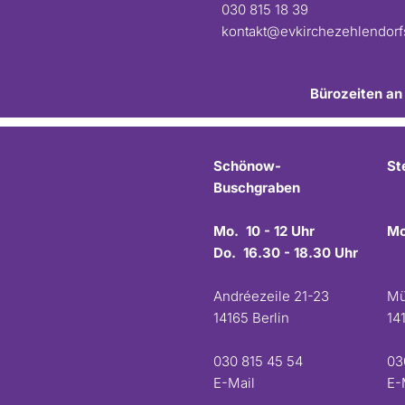
030 815 18 39
kontakt@evkirchezehlendor
Bürozeiten an
Schönow-
St
Buschgraben
Mo. 10 - 12 Uhr
Mo
Do. 16.30 - 18.30 Uhr
Andréezeile 21-23
Mü
14165 Berlin
14
030 815 45 54
03
E-Mail
E-