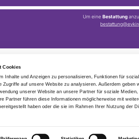
Um eine
Bestattung
anzum
bestattung@evkir
t Cookies
Barrierefreiheitserklärung
Webmaster:
webseite@evkirchezehlendorfsued.de
 Inhalte und Anzeigen zu personalisieren, Funktionen für sozia
e Zugriffe auf unsere Website zu analysieren. Außerdem geben w
rwendung unserer Website an unsere Partner für soziale Medien
re Partner führen diese Informationen möglicherweise mit weite
ereitgestellt haben oder die sie im Rahmen Ihrer Nutzung der D
Impressum
Datenschutzerklärung
ChurchDesk-Login
Präferenzen
Statistiken
Marketin