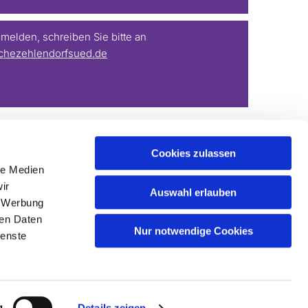
elden, schreiben Sie bitte an
chezehlendorfsued.de
Cookies zulassen
le Medien
ir
Auswahl erlauben
, Werbung
ren Daten
Nur notwendige Cookies
ienste
g
Details zeigen