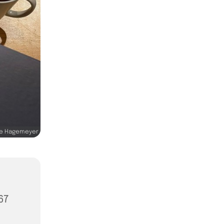
ke Hagemeyer
67