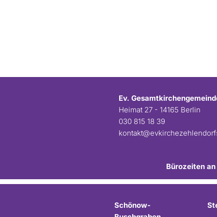
Ev. Gesamtkirchengemeind
Heimat 27 - 14165 Berlin
030 815 18 39
kontakt@evkirchezehlendor
Bürozeiten an
Schönow-
St
Buschgraben