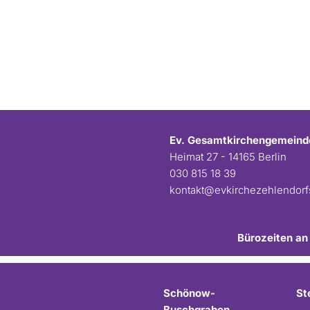
Ev. Gesamtkirchengemeind
Heimat 27 - 14165 Berlin
030 815 18 39
kontakt@evkirchezehlendor
Bürozeiten an
Schönow-
St
Buschgraben