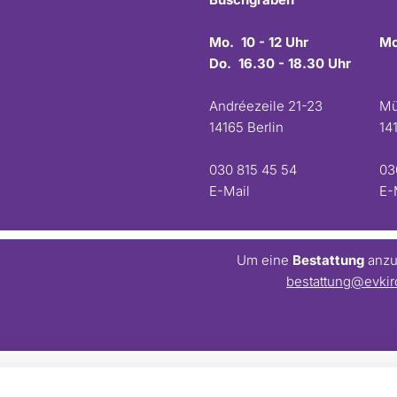
Mo. 10 - 12 Uhr
Mo
Do. 16.30 - 18.30 Uhr
Andréezeile 21-23
Mü
14165 Berlin
14
030 815 45 54
03
E-Mail
E-
Um eine
Bestattung
anzum
bestattung@evkir