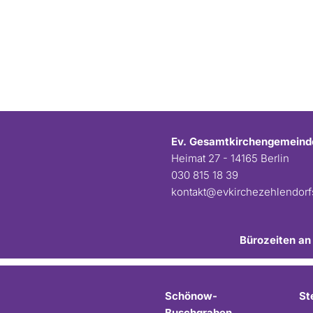
Ev. Gesamtkirchengemeind
Heimat 27 - 14165 Berlin
030 815 18 39
kontakt@evkirchezehlendor
Bürozeiten an
Schönow-
St
Buschgraben