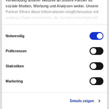
Verwendung unserer Website an unsere Partner für
soziale Medien, Werbung und Analysen weiter. Unsere
Partner führen diese Informationen möglicherweise mit
weiteren Daten zusammen, die Sie ihnen bereitgestellt
haben oder die sie im Rahmen Ihrer Nutzung der Dienste
gesammelt haben.
Einwilligungsauswahl
Notwendig
Präferenzen
Statistiken
Marketing
Ev. Gesamtkirchengemeinde Zehlendorf-Süd
Heimat 27 - 14165 Berlin
030 815 18 39
Details zeigen
kontakt@evkirchezehlendorfsued.de