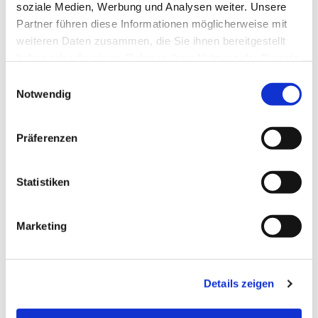
soziale Medien, Werbung und Analysen weiter. Unsere
Partner führen diese Informationen möglicherweise mit
weiteren Daten zusammen, die Sie ihnen bereitgestellt
haben oder die sie im Rahmen Ihrer Nutzung der Dienste
gesammelt haben.
Einwilligungsauswahl
Notwendig
Präferenzen
Statistiken
Marketing
Ev. Gesamtkirchengemeinde Zehlendorf-Süd
Heimat 27 - 14165 Berlin
030 815 18 39
kontakt@evkirchezehlendorfsued.de
Details zeigen