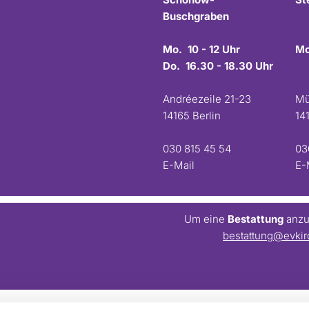
Buschgraben
Mo. 10 - 12 Uhr
Mo
Do. 16.30 - 18.30 Uhr
Andréezeile 21-23
Mü
14165 Berlin
14
030 815 45 54
03
E-Mail
E-
Um eine
Bestattung
anzum
bestattung@evkir