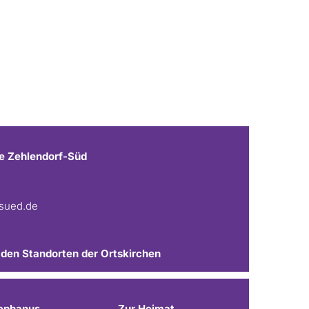
e Zehlendorf-Süd
fsued.de
 den Standorten der Ortskirchen
ephanus
Zur Heimat