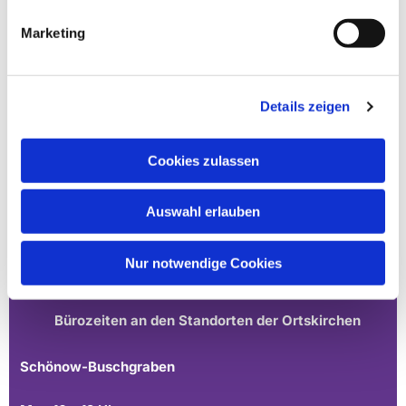
Marketing
Details zeigen
Cookies zulassen
Ev. Gesamtkirchengemeinde Zehlendorf-Süd
Heimat 27 - 14165 Berlin
Auswahl erlauben
030 815 18 39
kontakt@evkirchezehlendorfsued.de
Nur notwendige Cookies
Bürozeiten an den Standorten der Ortskirchen
Schönow-Buschgraben