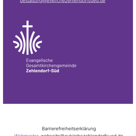
bestattung@evkirchezehlendorfsued.de
Barrierefreiheitserklärung
Webmaster:
webseite@evkirchezehlendorfsued.de