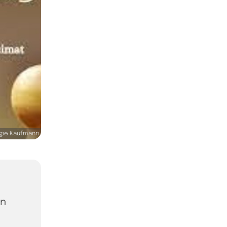
gie Kaufmann
in