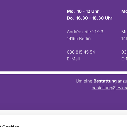
Mo. 10 - 12 Uhr
Mo
Do. 16.30 - 18.30 Uhr
Andréezeile 21-23
Mü
14165 Berlin
14
030 815 45 54
03
E-Mail
E-
Um eine
Bestattung
anzum
bestattung@evkir
t Cookies