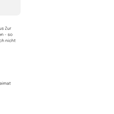
us Zur
n - so
ch nicht
Heimat