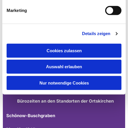
Marketing
Details zeigen
Cookies zulassen
Ev. Gesamtkirchengemeinde Zehlendorf-Süd
Heimat 27 - 14165 Berlin
Auswahl erlauben
030 815 18 39
kontakt@evkirchezehlendorfsued.de
Nur notwendige Cookies
Bürozeiten an den Standorten der Ortskirchen
Schönow-Buschgraben