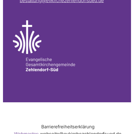
bestattung@evkirchezehlendorfsued.de
Barrierefreiheitserklärung
Webmaster:
webseite@evkirchezehlendorfsued.de